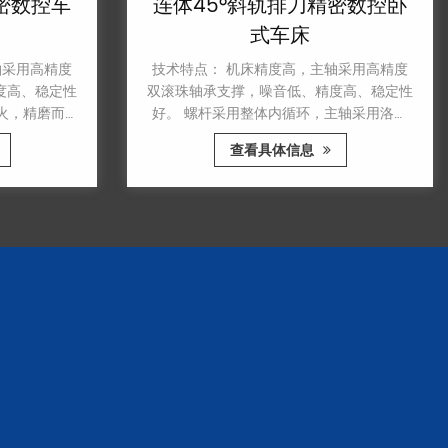
密数控车
连体45°斜轨排刀精密数控卧
式车床
采用高精度
技术特点： 机床精度高，主轴采用高精度
高、稳定性
双滚珠轴承支撑，噪音低、精度高、稳定性
，精磨而
好。 螺杆采用整体内循环，主轴采用洛阳
统采用广数
高精度轴承支撑。噪音低、精度高、稳定性
查看具体信息
机驱动。
好。 可自动切削各种旋转表面，如圆柱
面、圆锥面、异型面等，可切槽、螺纹、镗
孔、铰孔，效率高，适用性强。 床身整体
结构具有排屑顺畅、结构紧凑、外形美观等
特点。 进给轴全伺服驱动，采用台湾
HIWIN直线导轨，确保加工精度和长期精度
保持。