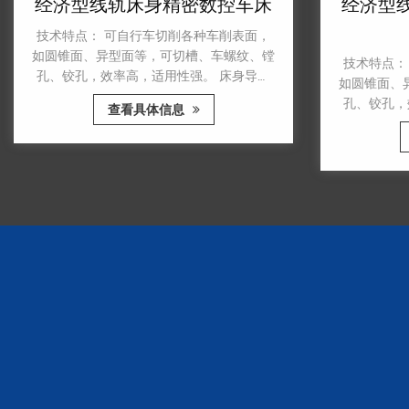
经济型线轨床身精密数控车床
经济型线
技术特点： 可自行车切削各种车削表面，
如圆锥面、异型面等，可切槽、车螺纹、镗
技术特点： 
孔、铰孔，效率高，适用性强。 床身导轨
如圆锥面、异
经过超音频淬火，精磨而成，硬度高，刚性
孔、铰孔，效
查看具体信息
好。床头、导轨、床身、拖板加厚尺寸，增
经过超音频淬
加强度，适合加工各种剩余工件。 床身采
好。床头、导
用贴塑技术处理，移动自如，减少床身导轨
加强度，适合
磨损，避免爬行，精度高，使用寿命长 大
用贴塑技术处
功率强力冷却泵，大大提高了零件的切削性
磨损，避免
能，冷却性能好。
大功率强力冷
性