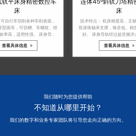
轨平床身精密数控车
连体45°斜轨刀塔精
床
床
可自行车切削各种车削表面，
技术特点： 机床精度高，主轴
型面等，可切槽、车螺纹、镗
双滚珠轴承支撑，噪音低、精度
率高，适用性强。 床身导轨
好。 床身导轨经过超音频淬火
火，精磨而成，硬度高，刚性
成，硬度高，刚性好。 数控系
查看具体信息
查看具体信息
轨、床身、拖板加厚尺寸，增
数控伺服系统，由交流伺服电
加工各种剩余工件。 床身采
理，移动自如，减少床身导轨
爬行，精度高，使用寿命长。
却泵，大大提高了零件的切削
能，冷却性能好。
我们随时为您提供帮助
不知道从哪里开始？
我们的数字和业务专家团队将引导您走向正确的方向。