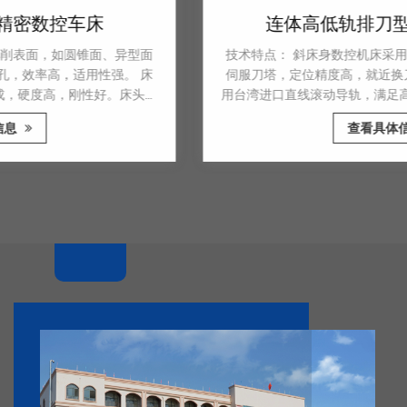
连体高低轨排刀型精密数控车床
技术特点： 斜床身数控机床采用国产或进口高刚性卧式液压
伺服刀塔，定位精度高，就近换刀快，切削变形小。 传动采
用台湾进口直线滚动导轨，满足高速、高效的要求，减少摩擦
阻力和温升变形，提高加工精度，保证加工精度的长期稳定。
查看具体信息
在数控车床的设计中，主轴箱的轴承采用高刚性的双列圆柱滚
子轴承，散热采取措施减少主轴的热变形，从而保持主轴轴线
的相对稳定性当主轴长时间工作时。 X、Z轴伺服电机通过弹
性联轴器与精密滚珠...