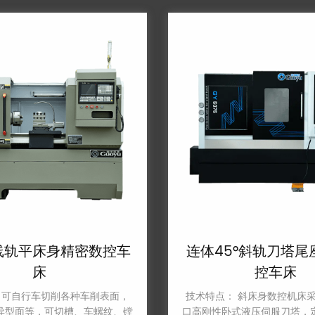
平床身精密数控车
连体45°斜轨刀塔尾座
床
控车床
自行车切削各种车削表面，
技术特点： 斜床身数控机床采用
面等，可切槽、车螺纹、镗
口高刚性卧式液压伺服刀塔，定位