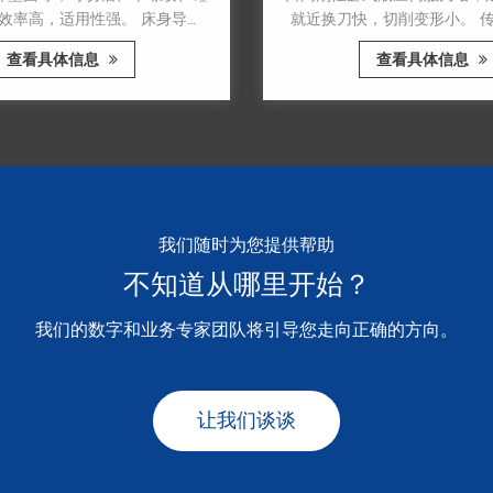
高，适用性强。 床身导轨
就近换刀快，切削变形小。 传动
，精磨而成，硬度高，刚性
进口直线滚动导轨，满足高速、
看具体信息
查看具体信息
、床身、拖板加厚尺寸，增
求，减少摩擦阻力和温升变形，提
工各种剩余工件。 床身采
度，保证加工精度的长期稳定。 
，移动自如，减少床身导轨
床的设计中，主轴箱的轴承采用高
行，精度高，使用寿命长。
列圆柱滚子轴承，散热采取措施减
泵，大大提高了零件的切削
热变形，从而保持主轴轴线的相对
，冷却性能好。
主轴长时间工作时。 X、Z轴伺服
弹性联轴器与精密滚珠...
我们随时为您提供帮助
不知道从哪里开始？
我们的数字和业务专家团队将引导您走向正确的方向。
让我们谈谈