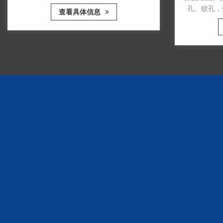
45滚柱直线导轨。具有承载能力大、精度
孔、铰孔，效率
查看具体信息
稳定性好、结构设计合理、加工装配技术优
经过超音频淬火
良等特点，保证了机床在长期使用中的稳定
查
好。床头、导轨
性和精度保持性。 机床主轴采用高扭矩伺
加强度，适合加
服电机驱动，不仅可以低速大扭矩切削，还
用贴塑技术处理
可以高速切削，满足粗加工和精加工的要
磨损，避免爬
求。 机床主轴配备高精度双列圆柱滚子轴
大功率强力冷却
承和双向推力角接触轴承...
性能