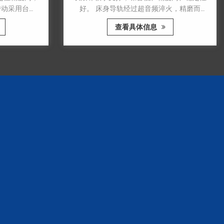
采用台湾
好。 床身导轨经过超音频淬火，精磨而
高效的要
成，硬度高，刚性好。 数控系统采用广数
查看具体信息
高加工精
数控伺服系统，由交流伺服电机驱动。
在数控车
刚性的双
少主轴的
稳定性当
电机通过