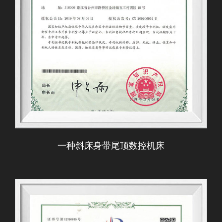
一种斜床身带尾顶数控机床